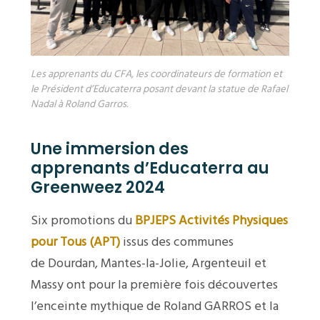
Les apprenants du CFA, les coordinateurs de formation et
le Président d’Educaterra posant devant la statue de Rafael
Nadal à Roland Garros.
Une immersion des
apprenants d’Educaterra au
Greenweez 2024
Six promotions du
BPJEPS Activités Physiques
pour Tous (APT)
issus des communes
de
Dourdan
,
Mantes-la-Jolie
,
Argenteuil
et
Massy
ont pour la première fois découvertes
l’enceinte mythique de Roland GARROS et la