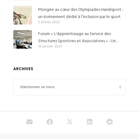
Plongée au cœur des Olympiades Handisport :
un événement dédié à l’inclusion par le sport
5 février 2025
Forum « L’Apprentissage au Service des
Structures Sportives et Associatives » : Un
16 janvier 2025
Événement Clé pour le Recrutement
d’Apprentis BPJEPS APT à Goussainville
ARCHIVES