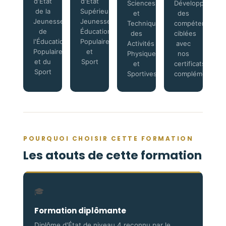
d'État
d'État
Sciences
Développez
de la
Supérieur
et
des
Jeunesse,
Jeunesse,
Techniques
compétences
de
Éducation
des
ciblées
l'Éducation
Populaire
Activités
avec
Populaire
et
Physiques
nos
et du
Sport
et
certificats
Sport
Sportives
complémentaire
POURQUOI CHOISIR CETTE FORMATION
Les atouts de cette formation
🎓
Formation diplômante
Diplôme d'État de niveau 4 reconnu par le