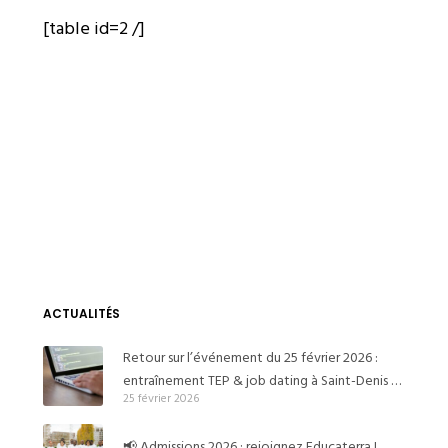
[table id=2 /]
ACTUALITÉS
Retour sur l’événement du 25 février 2026 :
entraînement TEP & job dating à Saint-Denis et
25 février 2026
Pierrefitte
📢 Admissions 2026 : rejoignez Educaterra !