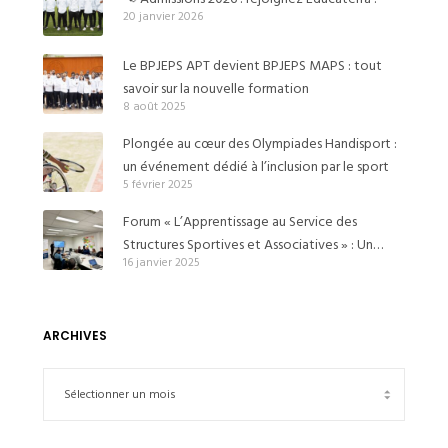
20 janvier 2026
Le BPJEPS APT devient BPJEPS MAPS : tout
savoir sur la nouvelle formation
8 août 2025
Plongée au cœur des Olympiades Handisport :
un événement dédié à l’inclusion par le sport
5 février 2025
Forum « L’Apprentissage au Service des
Structures Sportives et Associatives » : Un
16 janvier 2025
Événement Clé pour le Recrutement
d’Apprentis BPJEPS APT à Goussainville
ARCHIVES